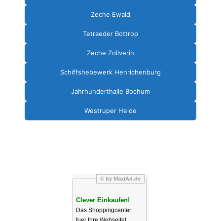
Zeche Ewald
Tetraeder Bottrop
Zeche Zollverin
Schiffshebewerk Henrichenburg
Jahrhunderthalle Bochum
Westruper Heide
© by MaxiAd.de
Clever Einkaufen!
Das Shoppingcenter
fuer Ihre Webseite!