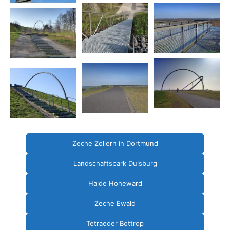
Zeche Zollern in Dortmund
Landschaftspark Duisburg
Halde Hoheward
Zeche Ewald
Tetraeder Bottrop