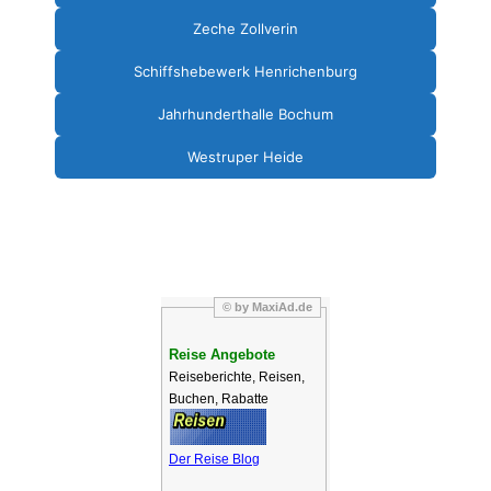
Zeche Zollverin
Schiffshebewerk Henrichenburg
Jahrhunderthalle Bochum
Westruper Heide
© by MaxiAd.de
Reise Angebote
Reiseberichte, Reisen,
Buchen, Rabatte
Der Reise Blog