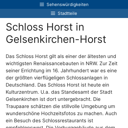
Zum
Sehenswürdigkeiten
Inhalt
Stadtteile
springen
Schloss Horst in
Gelsenkirchen-Horst
Das Schloss Horst gilt als einer der ältesten und
wichtigsten Renaissancebauten in NRW. Zur Zeit
seiner Errichtung im 16. Jahrhundert war es eine
der größten vierflügeligen Schlossanlagen in
Deutschland. Das Schloss Horst ist heute ein
Kulturzentrum. U.a. das Standesamt der Stadt
Gelsenkirchen ist dort untergebracht. Die
Traupaare schätzen die stillvolle Umgebung um
wunderschöne Hochzeitsfotos zu machen. Auch
ein Besuch des Schlossrestaurants ist
empfehlenswert. Die Vorburggebäude aus dem